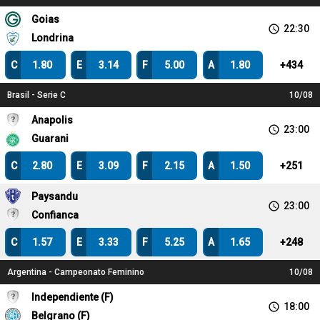
Goias
access_time
22:30
Londrina
C
1.80
E
3.14
F
5.00
A
1.80
+
434
Brasil - Serie C
10/08
Anapolis
access_time
23:00
Guarani
C
2.80
E
3.09
F
2.15
A
1.50
+
251
Paysandu
access_time
23:00
Confianca
C
1.57
E
3.33
F
5.25
A
1.65
+
248
Argentina - Campeonato Feminino
10/08
Independiente (F)
access_time
18:00
Belgrano (F)